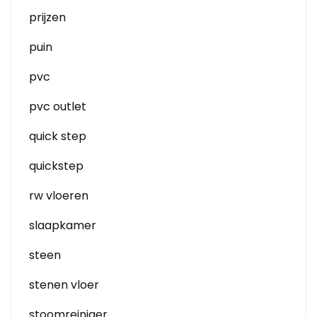
prijzen
puin
pvc
pvc outlet
quick step
quickstep
rw vloeren
slaapkamer
steen
stenen vloer
stoomreiniger