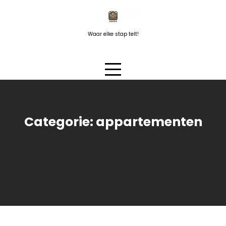
Naar
de
inhoud
Waar elke stap telt!
springen
Categorie:
appartementen