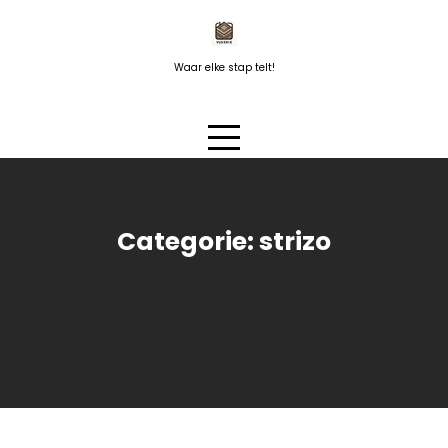
Naar
de
inhoud
Waar elke stap telt!
springen
Categorie:
strizo