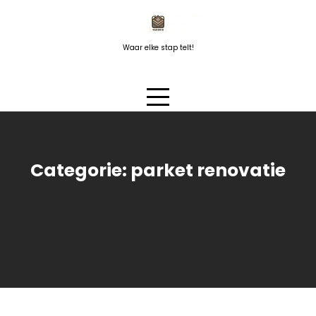
Naar
de
inhoud
Waar elke stap telt!
springen
Categorie:
parket renovatie