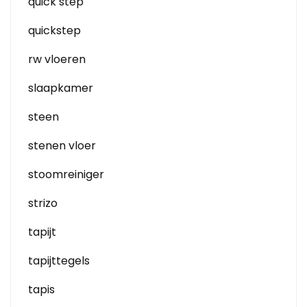
quick step
quickstep
rw vloeren
slaapkamer
steen
stenen vloer
stoomreiniger
strizo
tapijt
tapijttegels
tapis