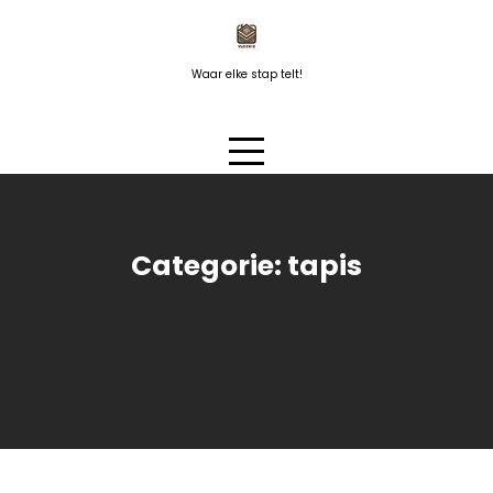
Naar
de
inhoud
Waar elke stap telt!
springen
Categorie:
tapis