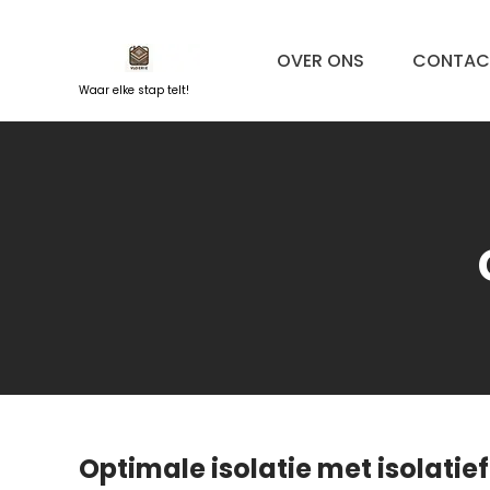
Naar
de
OVER ONS
CONTAC
inhoud
springen
Waar elke stap telt!
Optimale isolatie met isolatief