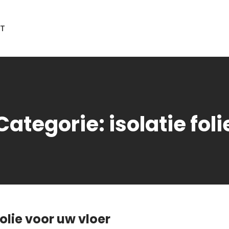
T
Categorie:
isolatie foli
olie voor uw vloer