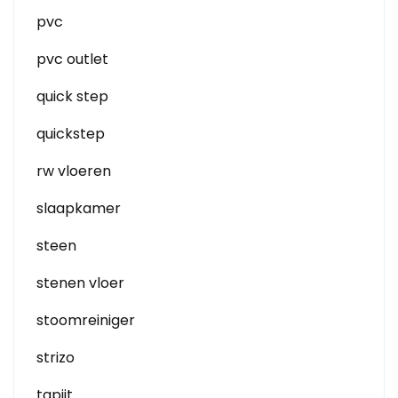
pvc
pvc outlet
quick step
quickstep
rw vloeren
slaapkamer
steen
stenen vloer
stoomreiniger
strizo
tapijt