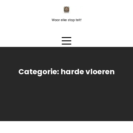
Naar
de
inhoud
Waar elke stap telt!
springen
Categorie:
harde vloeren