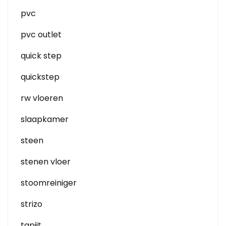
pvc
pvc outlet
quick step
quickstep
rw vloeren
slaapkamer
steen
stenen vloer
stoomreiniger
strizo
tapijt