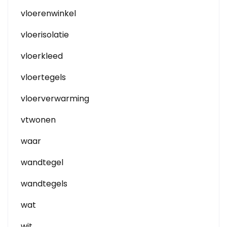
vloerenwinkel
vloerisolatie
vloerkleed
vloertegels
vloerverwarming
vtwonen
waar
wandtegel
wandtegels
wat
wit