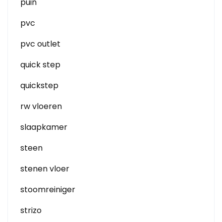
puin
pvc
pvc outlet
quick step
quickstep
rw vloeren
slaapkamer
steen
stenen vloer
stoomreiniger
strizo