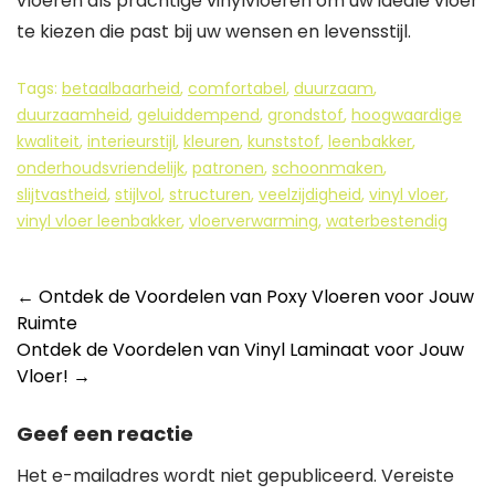
vloeren als prachtige vinylvloeren om uw ideale vloer
te kiezen die past bij uw wensen en levensstijl.
Tags:
betaalbaarheid
,
comfortabel
,
duurzaam
,
duurzaamheid
,
geluiddempend
,
grondstof
,
hoogwaardige
kwaliteit
,
interieurstijl
,
kleuren
,
kunststof
,
leenbakker
,
onderhoudsvriendelijk
,
patronen
,
schoonmaken
,
slijtvastheid
,
stijlvol
,
structuren
,
veelzijdigheid
,
vinyl vloer
,
vinyl vloer leenbakker
,
vloerverwarming
,
waterbestendig
Berichtnavigatie
←
Ontdek de Voordelen van Poxy Vloeren voor Jouw
Ruimte
Ontdek de Voordelen van Vinyl Laminaat voor Jouw
Vloer!
→
Geef een reactie
Het e-mailadres wordt niet gepubliceerd.
Vereiste