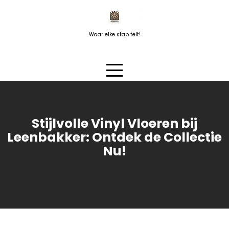
Naar
de
inhoud
Waar elke stap telt!
springen
Stijlvolle Vinyl Vloeren bij
Leenbakker: Ontdek de Collectie
Nu!