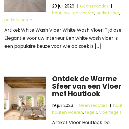
20 juli 2026
|
Geen reacties
|
hout
,
houten vloeren
,
parketvloer
,
parketvloeren
Artikel: White Wash Vloer White Wash Vloer: Tijdloze
Elegantie voor uw Interieur Een white wash vloer is
een populaire keuze voor wie op zoek is […]
Ontdek de Warme
Sfeer van een Vloer
met Houtlook
19 juli 2026
|
Geen reacties
|
hout
,
houten vloeren
,
tegels
,
vloertegels
Artikel: Vloer Houtlook De