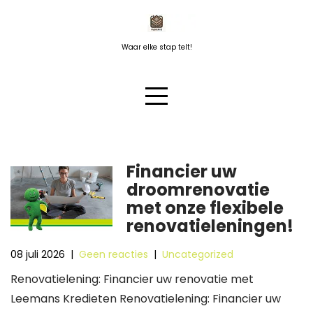
Naar
de
inhoud
Waar elke stap telt!
springen
Financier uw
droomrenovatie
met onze flexibele
renovatieleningen!
08 juli 2026
|
Geen reacties
|
Uncategorized
Renovatielening: Financier uw renovatie met
Leemans Kredieten Renovatielening: Financier uw