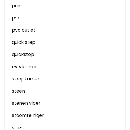
puin
pvc
pvc outlet
quick step
quickstep
rw vloeren
slaapkamer
steen
stenen vloer
stoomreiniger
strizo