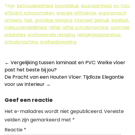
Tags:
betrouwbaarheid
,
borsteldruk
,
duurzaamheid
,
ec-h2o
,
efficiënt schoonmaken
,
energie-efficiëntie
,
ergonomisch
ontwerp
,
fast
,
grondige reiniging
,
intensief gebruik
,
kwaliteit
,
milieuvriendelijkheid
,
nilfisk
,
nilfisk schrobmachine
,
optimale
prestaties
,
professionele reiniging
,
reinigingsapparatuur
,
schrobmachine
,
snelheidsregeling
Berichtnavigatie
←
Vergelijking tussen laminaat en PVC: Welke vloer
past het beste bij jou?
De Pracht van een Houten Vloer: Tijdloze Elegantie
voor uw Interieur
→
Geef een reactie
Het e-mailadres wordt niet gepubliceerd.
Vereiste
velden zijn gemarkeerd met
*
Reactie
*