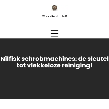
Naar
de
inhoud
Waar elke stap telt!
springen
Nilfisk schrobmachines: de sleutel
tot vlekkeloze reiniging!