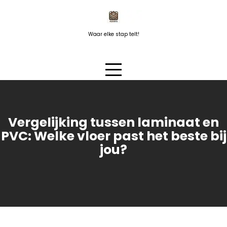
Naar
de
inhoud
Waar elke stap telt!
springen
Vergelijking tussen laminaat en
PVC: Welke vloer past het beste bij
jou?