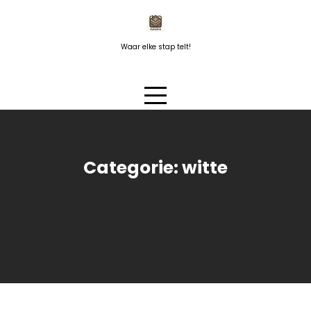
Naar
de
inhoud
Waar elke stap telt!
springen
Categorie:
witte