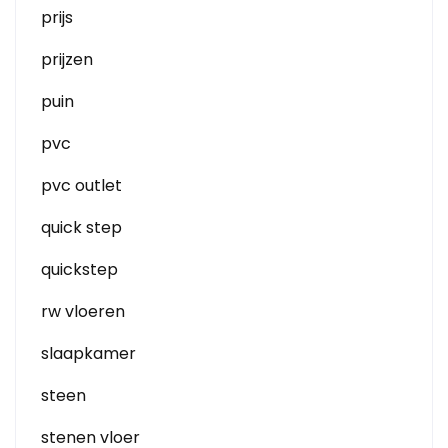
prijs
prijzen
puin
pvc
pvc outlet
quick step
quickstep
rw vloeren
slaapkamer
steen
stenen vloer