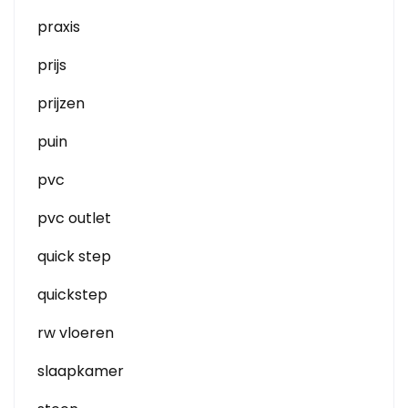
praxis
prijs
prijzen
puin
pvc
pvc outlet
quick step
quickstep
rw vloeren
slaapkamer