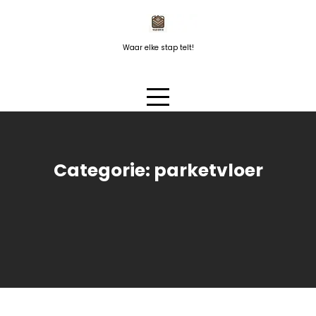
Naar
de
inhoud
Waar elke stap telt!
springen
Categorie:
parketvloer