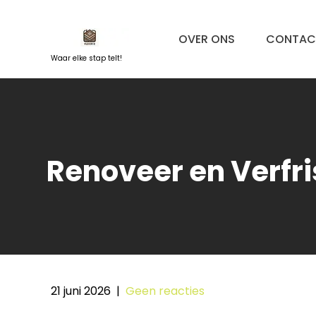
Naar
de
OVER ONS
CONTAC
inhoud
springen
Waar elke stap telt!
Renoveer en Verfr
21 juni 2026
|
Geen reacties