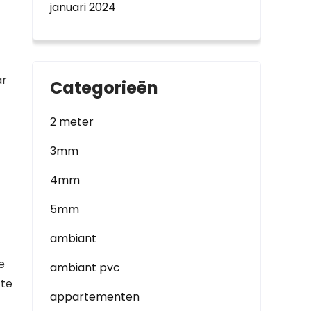
januari 2024
ar
Categorieën
2 meter
3mm
4mm
5mm
ambiant
e
ambiant pvc
 te
appartementen