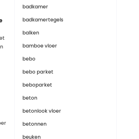
badkamer
badkamertegels
e
balken
et
bamboe vloer
an
bebo
bebo parket
beboparket
beton
betonlook vloer
oer
betonnen
beuken