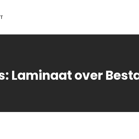
T
is: Laminaat over Best