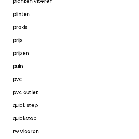
planken vloeren
plinten
praxis
prijs
prijzen
puin
pvc
pvc outlet
quick step
quickstep
rw vloeren