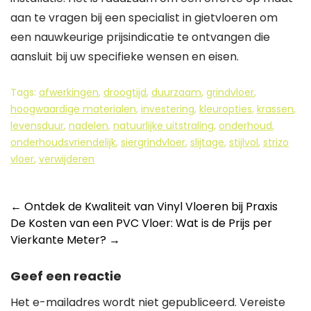
aan te vragen bij een specialist in gietvloeren om
een nauwkeurige prijsindicatie te ontvangen die
aansluit bij uw specifieke wensen en eisen.
Tags:
afwerkingen
,
droogtijd
,
duurzaam
,
grindvloer
,
hoogwaardige materialen
,
investering
,
kleuropties
,
krassen
,
levensduur
,
nadelen
,
natuurlijke uitstraling
,
onderhoud
,
onderhoudsvriendelijk
,
siergrindvloer
,
slijtage
,
stijlvol
,
strizo
vloer
,
verwijderen
Berichtnavigatie
←
Ontdek de Kwaliteit van Vinyl Vloeren bij Praxis
De Kosten van een PVC Vloer: Wat is de Prijs per
Vierkante Meter?
→
Geef een reactie
Het e-mailadres wordt niet gepubliceerd.
Vereiste