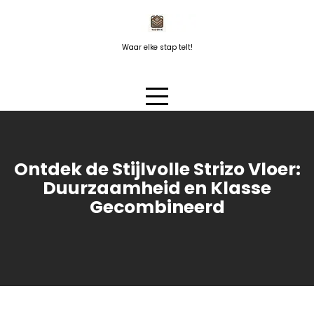
Naar
de
inhoud
Waar elke stap telt!
springen
Ontdek de Stijlvolle Strizo Vloer:
Duurzaamheid en Klasse
Gecombineerd