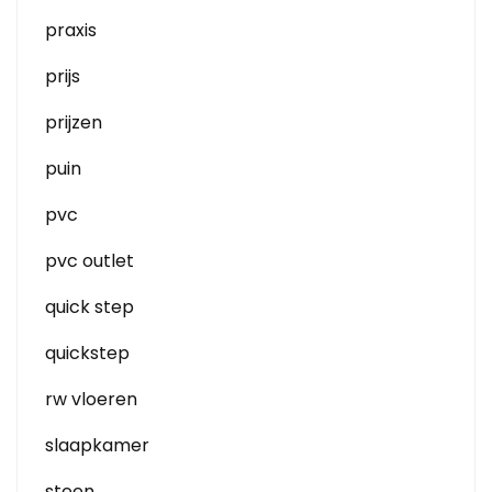
praxis
prijs
prijzen
puin
pvc
pvc outlet
quick step
quickstep
rw vloeren
slaapkamer
steen