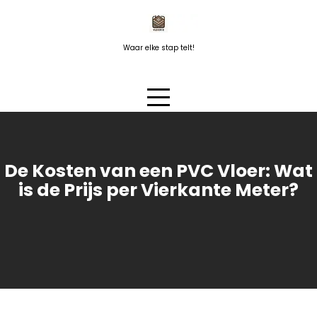
Naar
de
inhoud
Waar elke stap telt!
springen
De Kosten van een PVC Vloer: Wat
is de Prijs per Vierkante Meter?