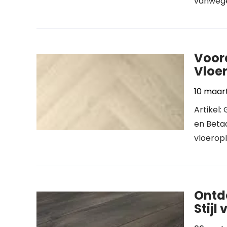
vanwege
Voor
Vloer
10 maar
Artikel
en Betaa
vloeropl
Ontde
Stijl