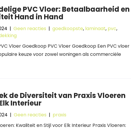
elige PVC Vloer: Betaalbaarheid en
teit Hand in Hand
2024
|
Geen reacties
|
goedkoopste
,
laminaat
,
pvc
,
dekking
: PVC Vloer Goedkoop PVC Vloer Goedkoop Een PVC vloer
populaire keuze voor zowel woningen als commerciële
k de Diversiteit van Praxis Vloeren
Elk Interieur
2024
|
Geen reacties
|
praxis
oeren: Kwaliteit en Stijl voor Elk Interieur Praxis Vloeren: