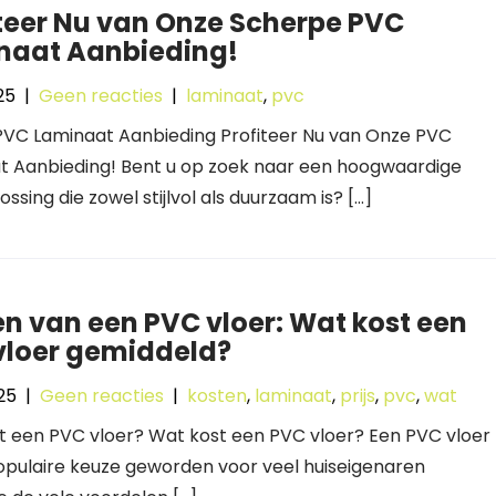
teer Nu van Onze Scherpe PVC
naat Aanbieding!
025
|
Geen reacties
|
laminaat
,
pvc
 PVC Laminaat Aanbieding Profiteer Nu van Onze PVC
t Aanbieding! Bent u op zoek naar een hoogwaardige
ossing die zowel stijlvol als duurzaam is? […]
n van een PVC vloer: Wat kost een
vloer gemiddeld?
025
|
Geen reacties
|
kosten
,
laminaat
,
prijs
,
pvc
,
wat
t een PVC vloer? Wat kost een PVC vloer? Een PVC vloer
opulaire keuze geworden voor veel huiseigenaren