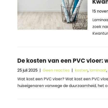
Kwant
15 nove
Laminaat
zoek naa
Kwantum 
De kosten van een PVC vloer: 
25 juli 2025
|
Geen reacties
|
kosten
,
laminaat
,
Wat kost een PVC vloer? Wat kost een PVC vloer
huiseigenaren vanwege de duurzaamheid, het 