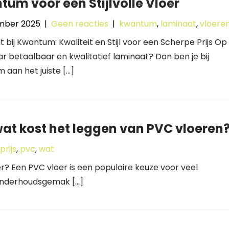
um voor een Stijlvolle Vloer
mber 2025
|
Geen reacties
|
kwantum
,
laminaat
,
vloere
 bij Kwantum: Kwaliteit en Stijl voor een Scherpe Prijs Op
r betaalbaar en kwalitatief laminaat? Dan ben je bij
aan het juiste […]
wat kost het leggen van PVC vloeren
prijs
,
pvc
,
wat
? Een PVC vloer is een populaire keuze voor veel
onderhoudsgemak […]