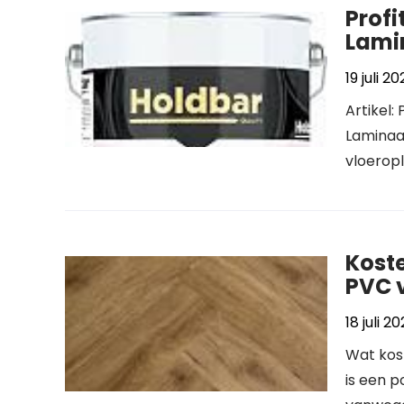
Profi
Lami
19 juli 2
Artikel:
Laminaa
vloeropl
Koste
PVC 
18 juli 2
Wat kos
is een p