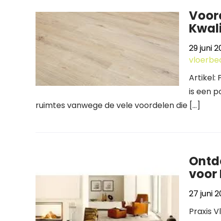
Voord
Kwali
29 juni 
vloerbe
Artikel
is een 
ruimtes vanwege de vele voordelen die […]
Ontde
voor 
27 juni 
Praxis Vl