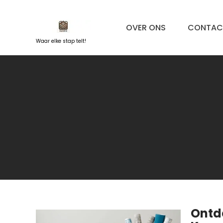
Naar
de
OVER ONS
CONTAC
inhoud
springen
Waar elke stap telt!
Ontd