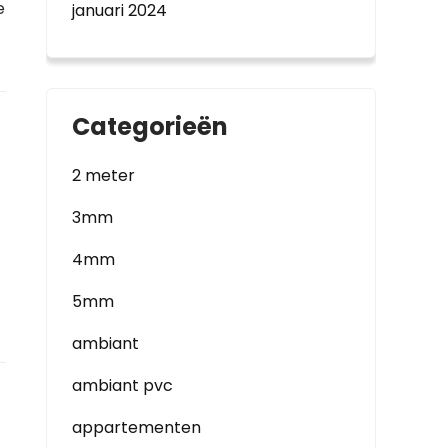
e
januari 2024
Categorieën
2 meter
3mm
4mm
5mm
ambiant
ambiant pvc
appartementen