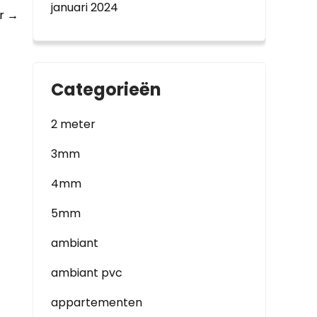
januari 2024
ur
→
Categorieën
2 meter
3mm
4mm
5mm
ambiant
ambiant pvc
appartementen