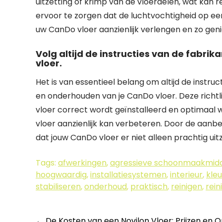
uitzetting of krimp van de vloerdelen, wat kan 
ervoor te zorgen dat de luchtvochtigheid op een 
uw CanDo vloer aanzienlijk verlengen en zo geni
Volg altijd de instructies van de fabri
vloer.
Het is van essentieel belang om altijd de instru
en onderhouden van je CanDo vloer. Deze richtl
vloer correct wordt geïnstalleerd en optimaal 
vloer aanzienlijk kan verbeteren. Door de aanbe
dat jouw CanDo vloer er niet alleen prachtig uitz
Tags:
afwerkingen
,
agressieve schoonmaakmidd
hoogwaardig
,
installatiesystemen
,
interieur
,
kle
stabiliseren
,
onderhoud
,
praktisch
,
reinigen
,
rein
←
De Kosten van een Novilon Vloer: Prijzen en O