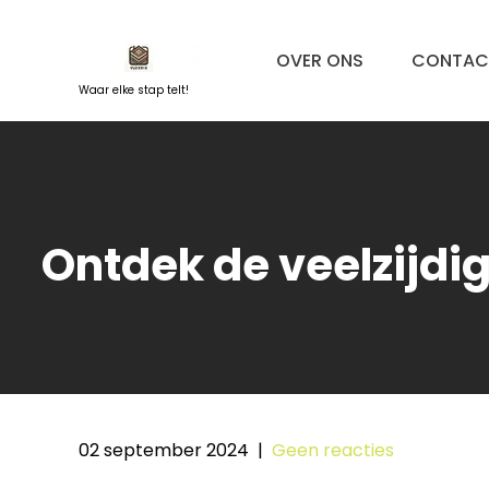
Naar
de
OVER ONS
CONTAC
inhoud
springen
Waar elke stap telt!
Ontdek de veelzijdig
02 september 2024
|
Geen reacties