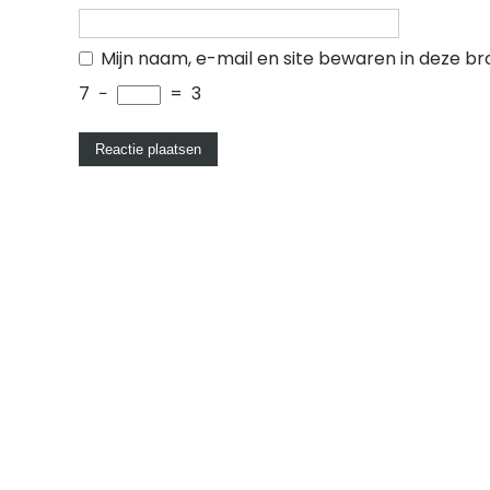
Mijn naam, e-mail en site bewaren in deze br
7
−
=
3