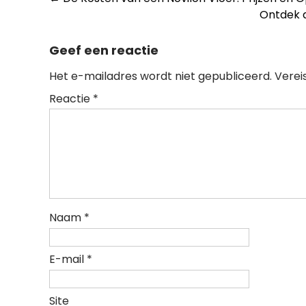
Berichtnavigatie
Ontdek d
Geef een reactie
Het e-mailadres wordt niet gepubliceerd.
Verei
Reactie
*
Naam
*
E-mail
*
Site