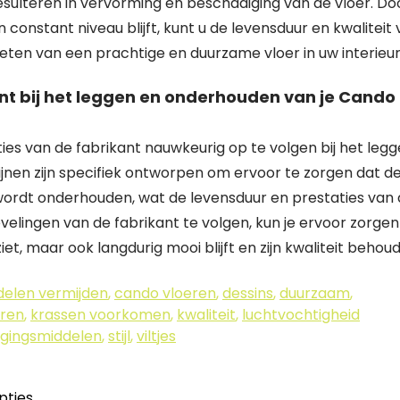
resulteren in vervorming en beschadiging van de vloer. Do
constant niveau blijft, kunt u de levensduur en kwaliteit
eten van een prachtige en duurzame vloer in uw interieur
kant bij het leggen en onderhouden van je Cando
cties van de fabrikant nauwkeurig op te volgen bij het leg
ijnen zijn specifiek ontworpen om ervoor te zorgen dat d
wordt onderhouden, wat de levensduur en prestaties van
velingen van de fabrikant te volgen, kun je ervoor zorgen
iet, maar ook langdurig mooi blijft en zijn kwaliteit behoud
elen vermijden
,
cando vloeren
,
dessins
,
duurzaam
,
uren
,
krassen voorkomen
,
kwaliteit
,
luchtvochtigheid
igingsmiddelen
,
stijl
,
viltjes
pties