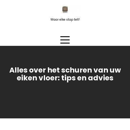
Naar
de
inhoud
Waar elke stap telt!
springen
Alles over het schuren van uw
eiken vloer: tips en advies