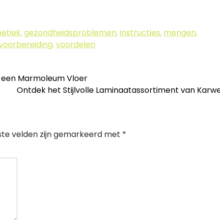
hetiek
,
gezondheidsproblemen
,
instructies
,
mengen
,
voorbereiding
,
voordelen
 een Marmoleum Vloer
Ontdek het Stijlvolle Laminaatassortiment van Karw
ste velden zijn gemarkeerd met
*