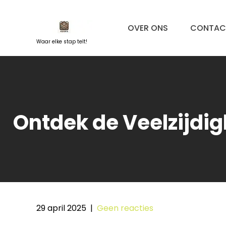
Naar
de
OVER ONS
CONTAC
inhoud
springen
Waar elke stap telt!
Ontdek de Veelzijdi
29 april 2025
|
Geen reacties