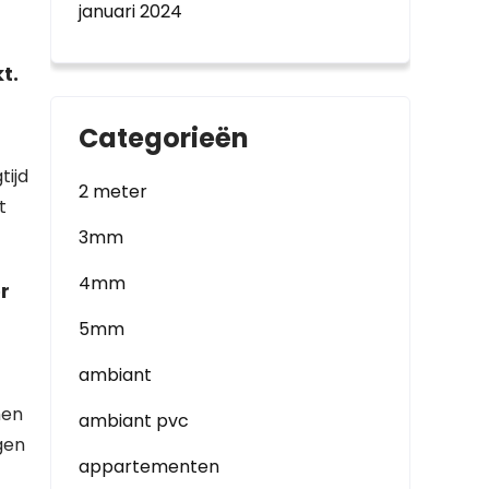
januari 2024
t.
Categorieën
tijd
2 meter
t
3mm
4mm
r
5mm
ambiant
men
ambiant pvc
gen
appartementen