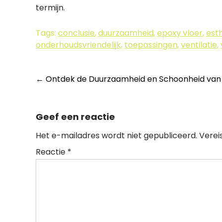
termijn.
Tags:
conclusie
,
duurzaamheid
,
epoxy vloer
,
est
onderhoudsvriendelijk
,
toepassingen
,
ventilatie
,
Berichtnavigatie
←
Ontdek de Duurzaamheid en Schoonheid van
Geef een reactie
Het e-mailadres wordt niet gepubliceerd.
Verei
Reactie
*