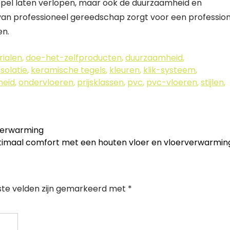
soepel laten verlopen, maar ook de duurzaamheid en
k van professioneel gereedschap zorgt voor een professio
en.
ialen
,
doe-het-zelfproducten
,
duurzaamheid
,
isolatie
,
keramische tegels
,
kleuren
,
klik-systeem
,
heid
,
ondervloeren
,
prijsklassen
,
pvc
,
pvc-vloeren
,
stijlen
,
rverwarming
imaal comfort met een houten vloer en vloerverwarmi
ste velden zijn gemarkeerd met
*