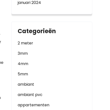
januari 2024
Categorieën
r
r
2 meter
3mm
he
4mm
5mm
ambiant
ambiant pvc
n
appartementen