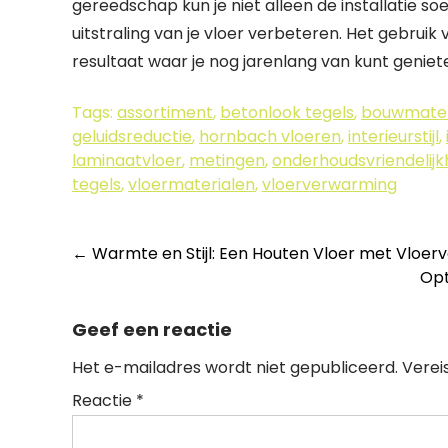
gereedschap kun je niet alleen de installatie 
uitstraling van je vloer verbeteren. Het gebrui
resultaat waar je nog jarenlang van kunt geniet
Tags:
assortiment
,
betonlook tegels
,
bouwmater
geluidsreductie
,
hornbach vloeren
,
interieurstijl
,
laminaatvloer
,
metingen
,
onderhoudsvriendelijk
tegels
,
vloermaterialen
,
vloerverwarming
Berichtnavigatie
←
Warmte en Stijl: Een Houten Vloer met Vloe
Opt
Geef een reactie
Het e-mailadres wordt niet gepubliceerd.
Verei
Reactie
*