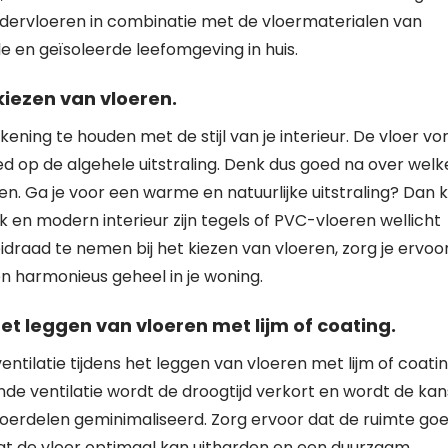
ondervloeren in combinatie met de vloermaterialen van
le en geïsoleerde leefomgeving in huis.
 kiezen van vloeren.
ekening te houden met de stijl van je interieur. De vloer v
ed op de algehele uitstraling. Denk dus goed na over welk
ëren. Ga je voor een warme en natuurlijke uitstraling? Dan 
 en modern interieur zijn tegels of PVC-vloeren wellicht
leidraad te nemen bij het kiezen van vloeren, zorg je ervoo
en harmonieus geheel in je woning.
het leggen van vloeren met lijm of coating.
ntilatie tijdens het leggen van vloeren met lijm of coatin
nde ventilatie wordt de droogtijd verkort en wordt de kan
loerdelen geminimaliseerd. Zorg ervoor dat de ruimte go
zodat de vloer optimaal kan uitharden en een duurzaam