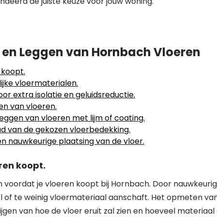
deerd de juiste keuze voor jouw woning.
n en Leggen van Hornbach Vloeren
 koopt.
jke vloermaterialen.
 extra isolatie en geluidsreductie.
zen van vloeren.
leggen van vloeren met lijm of coating.
ud van de gekozen vloerbedekking.
en nauwkeurige plaatsing van de vloer.
ren koopt.
en voordat je vloeren koopt bij Hornbach. Door nauwkeuri
el of te weinig vloermateriaal aanschaft. Het opmeten va
jgen van hoe de vloer eruit zal zien en hoeveel materiaal