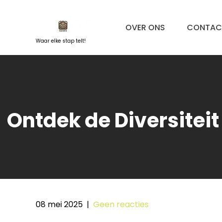
Naar
de
OVER ONS
CONTAC
inhoud
springen
Waar elke stap telt!
Ontdek de Diversitei
08 mei 2025
|
Geen reacties