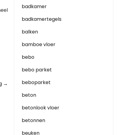
badkamer
neel
badkamertegels
balken
bamboe vloer
bebo
bebo parket
beboparket
ng
→
beton
betonlook vloer
betonnen
beuken