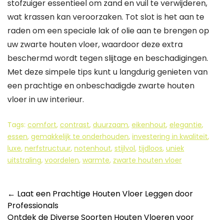
stofzuiger essentieel om zand en vuil te verwijderen,
wat krassen kan veroorzaken. Tot slot is het aan te
raden om een speciale lak of olie aan te brengen op
uw zwarte houten vloer, waardoor deze extra
beschermd wordt tegen slijtage en beschadigingen.
Met deze simpele tips kunt u langdurig genieten van
een prachtige en onbeschadigde zwarte houten
vloer in uw interieur.
Tags:
comfort
,
contrast
,
duurzaam
,
eikenhout
,
elegantie
,
essen
,
gemakkelijk te onderhouden
,
investering in kwaliteit
,
luxe
,
nerfstructuur
,
notenhout
,
stijlvol
,
tijdloos
,
uniek
uitstraling
,
voordelen
,
warmte
,
zwarte houten vloer
Berichtnavigatie
←
Laat een Prachtige Houten Vloer Leggen door
Professionals
Ontdek de Diverse Soorten Houten Vloeren voor