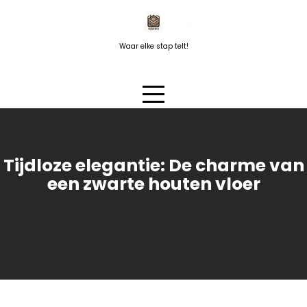
Naar
de
inhoud
Waar elke stap telt!
springen
Tijdloze elegantie: De charme van
een zwarte houten vloer