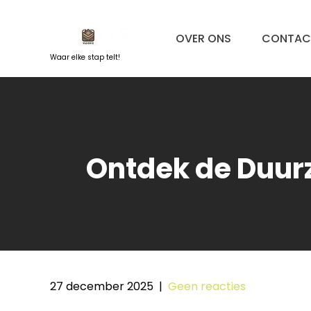
Naar
de
OVER ONS
CONTAC
inhoud
springen
Waar elke stap telt!
Ontdek de Duurz
27 december 2025
|
Geen reacties