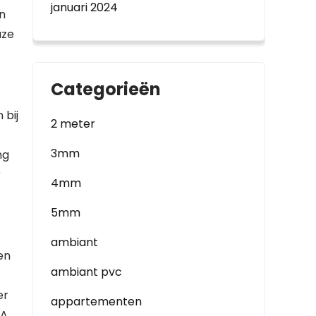
januari 2024
an
uze
Categorieën
 bij
2 meter
3mm
ng
r
4mm
5mm
ambiant
en
ambiant pvc
er
appartementen
EA