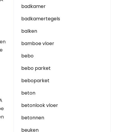
badkamer
badkamertegels
balken
gen
bamboe vloer
je
bebo
bebo parket
beboparket
beton
EA
betonlook vloer
oe
en
betonnen
beuken