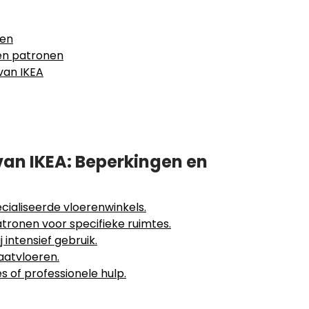
len
 en patronen
 van IKEA
an IKEA: Beperkingen en
cialiseerde vloerenwinkels.
tronen voor specifieke ruimtes.
 intensief gebruik.
aatvloeren.
es of professionele hulp.