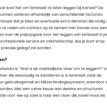
wat kost het om laminaat te laten leggen bij Karwei? De
kunnen variëren afhankelijk van verschillende factoren,
inaat dat je kiest en eventuele extra diensten die nodig zi
aan te raden om contact op te nemen met Karwei voor ee
en over de prijsopgave voor het leggen van laminaat in j
n professionele service en vakmanschap, dus je kunt erop
precisie gelegd zal worden.
gen?
oeren is: “Wat is de makkelijkste vloer om te leggen?” V
oer die eenvoudig te installeren is, is laminaat vaak de
hun gebruiksgemak en klikverbindingssysteem, waardoor 
worden. Met een ruime keuze aan dessins en structuren
ie voor wie op zoek is naar een vloer die zowel mooi als