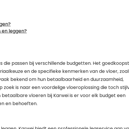
ggen?
n en leggen?
ies die passen bij verschillende budgetten. Het goedkoops
riaalkeuze en de specifieke kenmerken van de vloer, zoal
an vaak bekend om hun betaalbaarheid en duurzaamheid,
 zoek is naar een voordelige vloeroplossing die toch stijl
 betaalbare vloeren bij Karwei is er voor elk budget een
sen en behoeften.
en leggen. Karwei biedt een professionele legservice aan v