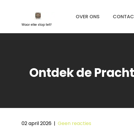
Naar
de
OVER ONS
CONTAC
inhoud
springen
Waar elke stap telt!
Ontdek de Pracht
02 april 2026
|
Geen reacties