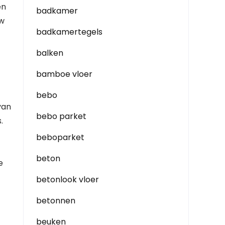
en
badkamer
uw
badkamertegels
balken
bamboe vloer
bebo
van
bebo parket
.
beboparket
beton
e
betonlook vloer
betonnen
beuken