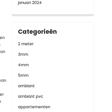
januari 2024
Categorieën
men
2 meter
e
van
3mm
4mm
5mm
 van
ambiant
er
ambiant pvc
n
appartementen