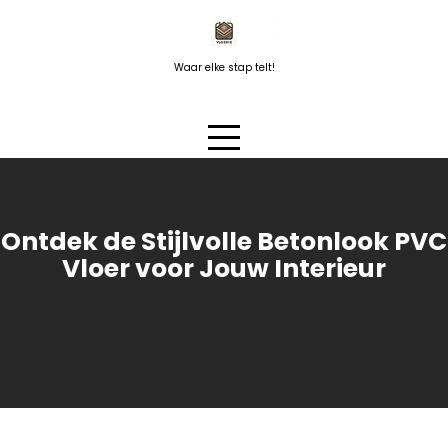
Naar
de
inhoud
Waar elke stap telt!
springen
Ontdek de Stijlvolle Betonlook PVC
Vloer voor Jouw Interieur