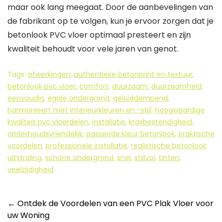
maar ook lang meegaat. Door de aanbevelingen van
de fabrikant op te volgen, kun je ervoor zorgen dat je
betonlook PVC vloer optimaal presteert en zijn
kwaliteit behoudt voor vele jaren van genot.
Tags:
afwerkingen
,
authentieke betonprint en textuur
,
betonlook pvc vloer
,
comfort
,
duurzaam
,
duurzaamheid
,
eenvoudig
,
egale ondergrond
,
geluiddempend
,
harmonieert met interieurkleuren en -stijl
,
hoogwaardige
kwaliteit pvc vloerdelen
,
installatie
,
krasbestendigheid
,
onderhoudsvriendelijk
,
passende kleur betonlook
,
praktische
voordelen
,
professionele installatie
,
realistische betonlook
uitstraling
,
schone ondergrond
,
snel
,
stijlvol
,
tinten
,
veelzijdigheid
Berichtnavigatie
←
Ontdek de Voordelen van een PVC Plak Vloer voor
uw Woning