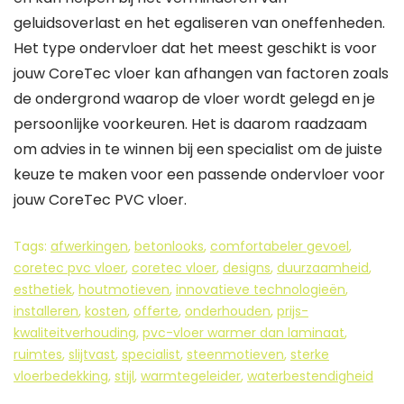
geluidsoverlast en het egaliseren van oneffenheden.
Het type ondervloer dat het meest geschikt is voor
jouw CoreTec vloer kan afhangen van factoren zoals
de ondergrond waarop de vloer wordt gelegd en je
persoonlijke voorkeuren. Het is daarom raadzaam
om advies in te winnen bij een specialist om de juiste
keuze te maken voor een passende ondervloer voor
jouw CoreTec PVC vloer.
Tags:
afwerkingen
,
betonlooks
,
comfortabeler gevoel
,
coretec pvc vloer
,
coretec vloer
,
designs
,
duurzaamheid
,
esthetiek
,
houtmotieven
,
innovatieve technologieën
,
installeren
,
kosten
,
offerte
,
onderhouden
,
prijs-
kwaliteitverhouding
,
pvc-vloer warmer dan laminaat
,
ruimtes
,
slijtvast
,
specialist
,
steenmotieven
,
sterke
vloerbedekking
,
stijl
,
warmtegeleider
,
waterbestendigheid