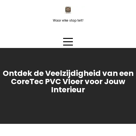
Naar
de
inhoud
Waar elke stap telt!
springen
Ontdek de Veelzijdigheid van een
CoreTec PVC Vloer voor Jouw
Interieur