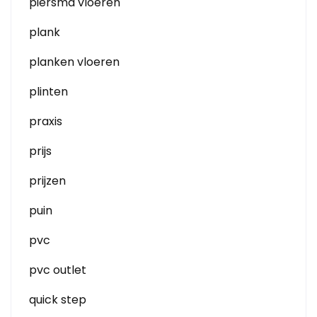
piersma vloeren
plank
planken vloeren
plinten
praxis
prijs
prijzen
puin
pvc
pvc outlet
quick step