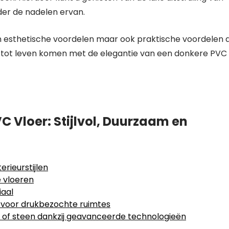
der de nadelen ervan.
n esthetische voordelen maar ook praktische voordelen d
mte tot leven komen met de elegantie van een donkere PVC
 Vloer: Stijlvol, Duurzaam en
rieurstijlen
e vloeren
iaal
 voor drukbezochte ruimtes
t of steen dankzij geavanceerde technologieën