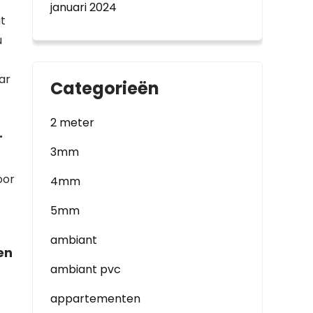
januari 2024
t
u
ar
Categorieën
2 meter
.
3mm
oor
4mm
5mm
ambiant
en
ambiant pvc
appartementen