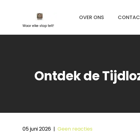
Naar
de
OVER ONS
CONTAC
inhoud
springen
Waar elke stap telt!
Ontdek de Tijdlo
05 juni 2026
|
Geen reacties