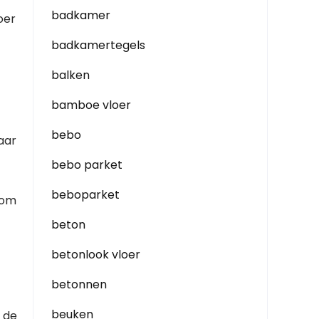
badkamer
oer
badkamertegels
balken
bamboe vloer
bebo
aar
bebo parket
beboparket
 om
beton
betonlook vloer
betonnen
beuken
r de