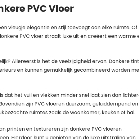
nkere PVC Vloer
en vleugje elegantie en stijl toevoegt aan elke ruimte. Of
 donkere PVC vloer straalt luxe uit en creëert een warme 
k? Allereerst is het de veelzijdigheid ervan. Donkere tin
nterieurs en kunnen gemakkelijk gecombineerd worden me
 dat het vuil en vlekken minder snel laat zien dan lichte
. Bovendien zijn PVC vloeren duurzaam, geluiddempend en
rukbezochte ruimtes zoals de woonkamer, keuken of hal.
n printen en textureren zijn donkere PVC vloeren
en. Hierdoor kunt u genieten van de luxe uitstraling van