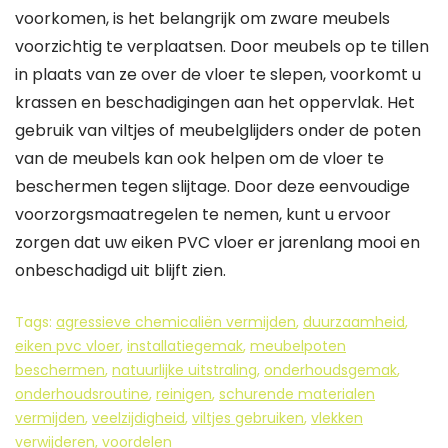
voorkomen, is het belangrijk om zware meubels
voorzichtig te verplaatsen. Door meubels op te tillen
in plaats van ze over de vloer te slepen, voorkomt u
krassen en beschadigingen aan het oppervlak. Het
gebruik van viltjes of meubelglijders onder de poten
van de meubels kan ook helpen om de vloer te
beschermen tegen slijtage. Door deze eenvoudige
voorzorgsmaatregelen te nemen, kunt u ervoor
zorgen dat uw eiken PVC vloer er jarenlang mooi en
onbeschadigd uit blijft zien.
Tags:
agressieve chemicaliën vermijden
,
duurzaamheid
,
eiken pvc vloer
,
installatiegemak
,
meubelpoten
beschermen
,
natuurlijke uitstraling
,
onderhoudsgemak
,
onderhoudsroutine
,
reinigen
,
schurende materialen
vermijden
,
veelzijdigheid
,
viltjes gebruiken
,
vlekken
verwijderen
,
voordelen