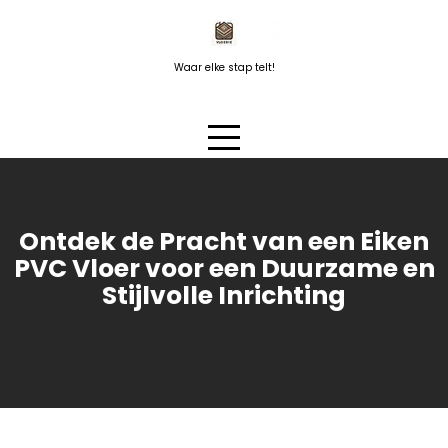
Naar
de
inhoud
Waar elke stap telt!
springen
Ontdek de Pracht van een Eiken
PVC Vloer voor een Duurzame en
Stijlvolle Inrichting