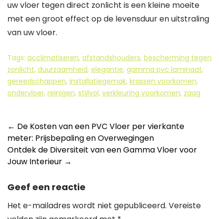
uw vloer tegen direct zonlicht is een kleine moeite
met een groot effect op de levensduur en uitstraling
van uw vloer.
Tags:
acclimatiseren
,
afstandshouders
,
bescherming tegen
zonlicht
,
duurzaamheid
,
elegantie
,
gamma pvc laminaat
,
gereedschappen
,
installatiegemak
,
krassen voorkomen
,
ondervloer
,
reinigen
,
stijlvol
,
verkleuring voorkomen
,
zaag
Berichtnavigatie
←
De Kosten van een PVC Vloer per vierkante
meter: Prijsbepaling en Overwegingen
Ontdek de Diversiteit van een Gamma Vloer voor
Jouw Interieur
→
Geef een reactie
Het e-mailadres wordt niet gepubliceerd.
Vereiste