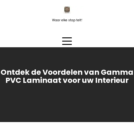
Naar
de
inhoud
Waar elke stap telt!
springen
Ontdek de Voordelen van Gamma
PVC Laminaat voor uw Interieur