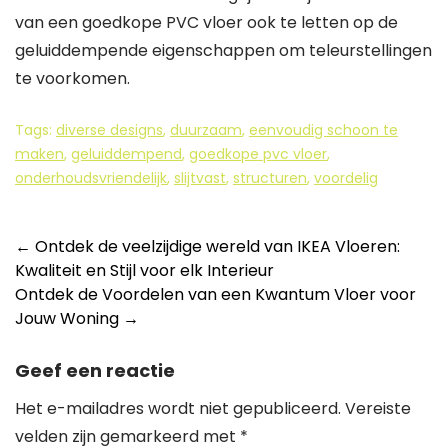
van een goedkope PVC vloer ook te letten op de
geluiddempende eigenschappen om teleurstellingen
te voorkomen.
Tags:
diverse designs
,
duurzaam
,
eenvoudig schoon te
maken
,
geluiddempend
,
goedkope pvc vloer
,
onderhoudsvriendelijk
,
slijtvast
,
structuren
,
voordelig
Berichtnavigatie
←
Ontdek de veelzijdige wereld van IKEA Vloeren:
Kwaliteit en Stijl voor elk Interieur
Ontdek de Voordelen van een Kwantum Vloer voor
Jouw Woning
→
Geef een reactie
Het e-mailadres wordt niet gepubliceerd.
Vereiste
velden zijn gemarkeerd met
*