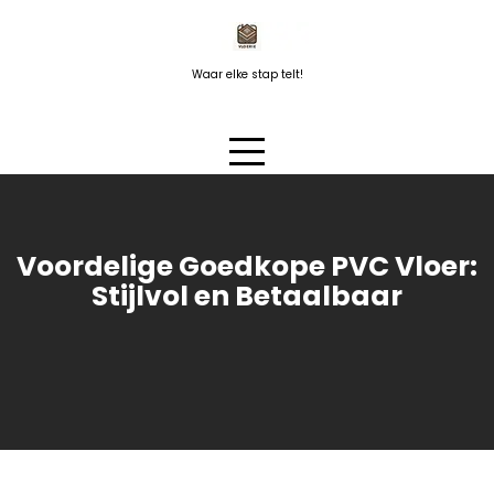
Naar
de
inhoud
Waar elke stap telt!
springen
Voordelige Goedkope PVC Vloer:
Stijlvol en Betaalbaar