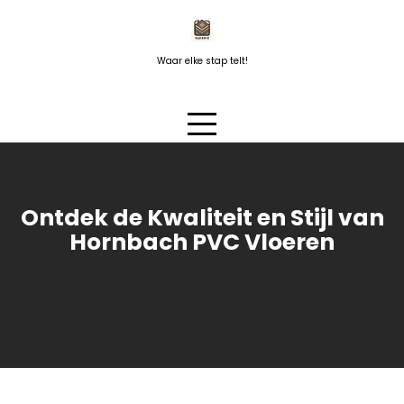
Naar
de
inhoud
Waar elke stap telt!
springen
Ontdek de Kwaliteit en Stijl van
Hornbach PVC Vloeren