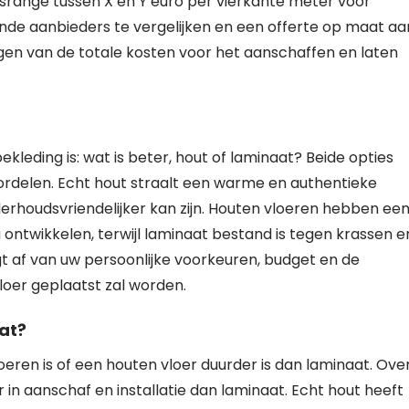
range tussen X en Y euro per vierkante meter voor
nde aanbieders te vergelijken en een offerte op maat aa
gen van de totale kosten voor het aanschaffen en laten
ekleding is: wat is beter, hout of laminaat? Beide opties
rdelen. Echt hout straalt een warme en authentieke
nderhoudsvriendelijker kan zijn. Houten vloeren hebben ee
 ontwikkelen, terwijl laminaat bestand is tegen krassen e
t af van uw persoonlijke voorkeuren, budget en de
loer geplaatst zal worden.
at?
eren is of een houten vloer duurder is dan laminaat. Ove
in aanschaf en installatie dan laminaat. Echt hout heeft