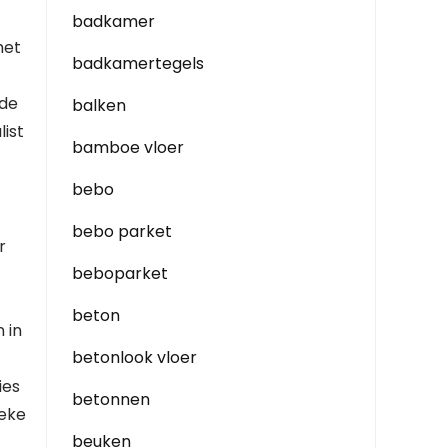
badkamer
het
badkamertegels
t
 de
balken
list
bamboe vloer
bebo
bebo parket
r
beboparket
beton
 in
betonlook vloer
ies
betonnen
ieke
beuken