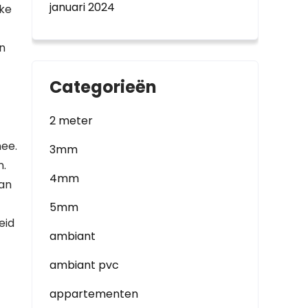
januari 2024
eke
n
Categorieën
2 meter
nee.
3mm
n.
4mm
van
5mm
eid
ambiant
ambiant pvc
appartementen