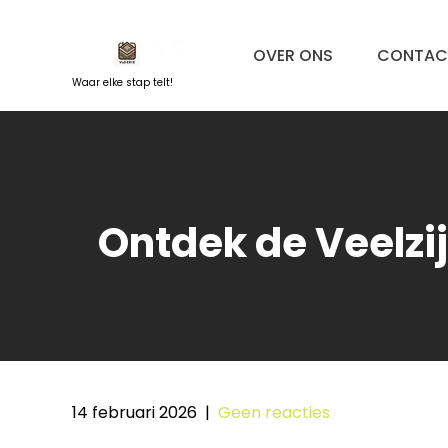
Naar
de
OVER ONS
CONTAC
inhoud
springen
Waar elke stap telt!
Ontdek de Veelzi
14 februari 2026
|
Geen reacties