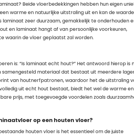
of laminaat? Beide vloerbedekkingen hebben hun eigen uni
en warme en natuurlijke uitstraling uit en kan de waarde
s laminaat zeer duurzaam, gemakkelijk te onderhouden e
hout en laminaat hangt af van persoonlijke voorkeuren,
e waarin de vloer geplaatst zal worden.
ren is: “Is laminaat echt hout?” Het antwoord hierop is 
n samengesteld materiaal dat bestaat uit meerdere lage
int van houtnerfpatronen, waardoor het de uitstraling 
olledig uit echt hout bestaat, biedt het wel de warme en
aalbare prijs, met toegevoegde voordelen zoals duurzaamh
minaatvloer op een houten vloer?
estaande houten vloer is het essentieel om de juiste