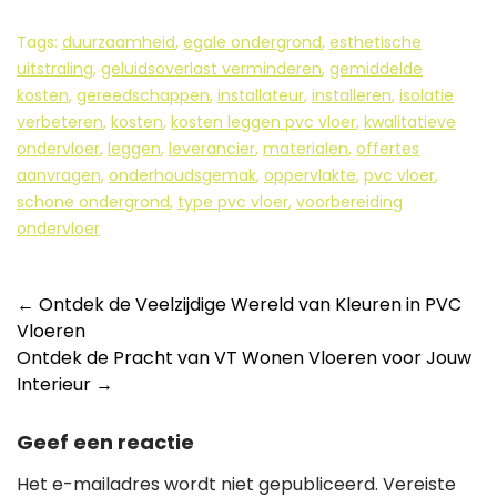
Tags:
duurzaamheid
,
egale ondergrond
,
esthetische
uitstraling
,
geluidsoverlast verminderen
,
gemiddelde
kosten
,
gereedschappen
,
installateur
,
installeren
,
isolatie
verbeteren
,
kosten
,
kosten leggen pvc vloer
,
kwalitatieve
ondervloer
,
leggen
,
leverancier
,
materialen
,
offertes
aanvragen
,
onderhoudsgemak
,
oppervlakte
,
pvc vloer
,
schone ondergrond
,
type pvc vloer
,
voorbereiding
ondervloer
Berichtnavigatie
←
Ontdek de Veelzijdige Wereld van Kleuren in PVC
Vloeren
Ontdek de Pracht van VT Wonen Vloeren voor Jouw
Interieur
→
Geef een reactie
Het e-mailadres wordt niet gepubliceerd.
Vereiste