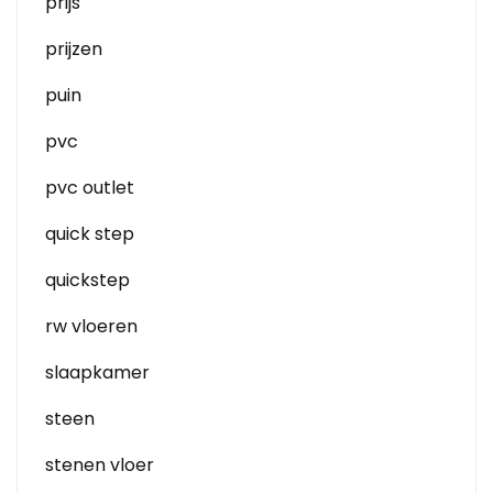
prijs
prijzen
puin
pvc
pvc outlet
quick step
quickstep
rw vloeren
slaapkamer
steen
stenen vloer