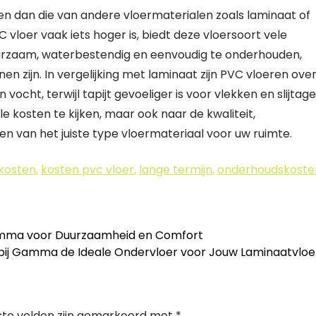
n dan die van andere vloermaterialen zoals laminaat of
VC vloer vaak iets hoger is, biedt deze vloersoort vele
duurzaam, waterbestendig en eenvoudig te onderhouden,
 zijn. In vergelijking met laminaat zijn PVC vloeren ove
ocht, terwijl tapijt gevoeliger is voor vlekken en slijtage
ële kosten te kijken, maar ook naar de kwaliteit,
 van het juiste type vloermateriaal voor uw ruimte.
kosten
,
kosten pvc vloer
,
lange termijn
,
onderhoudskoste
Gamma voor Duurzaamheid en Comfort
bij Gamma de Ideale Ondervloer voor Jouw Laminaatvlo
ste velden zijn gemarkeerd met
*