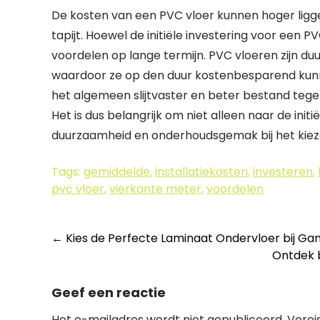
De kosten van een PVC vloer kunnen hoger ligge
tapijt. Hoewel de initiële investering voor een P
voordelen op lange termijn. PVC vloeren zijn 
waardoor ze op den duur kostenbesparend kunnen
het algemeen slijtvaster en beter bestand tegen v
Het is dus belangrijk om niet alleen naar de initi
duurzaamheid en onderhoudsgemak bij het kiezen
Tags:
gemiddelde
,
installatiekosten
,
investeren
,
pvc vloer
,
vierkante meter
,
voordelen
Berichtnavigatie
←
Kies de Perfecte Laminaat Ondervloer bij 
Ontdek 
Geef een reactie
Het e-mailadres wordt niet gepubliceerd.
Verei