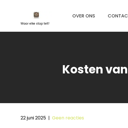
Naar
de
OVER ONS
CONTAC
inhoud
springen
Waar elke stap telt!
Kosten van
22 juni 2025
|
Geen reacties