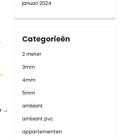
januari 2024
r
Categorieën
.
2 meter
3mm
n
,
4mm
5mm
ambiant
er
→
ambiant pvc
appartementen