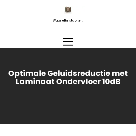
Naar
de
inhoud
Waar elke stap telt!
springen
Optimale Geluidsreductie met
Laminaat Ondervloer 10dB