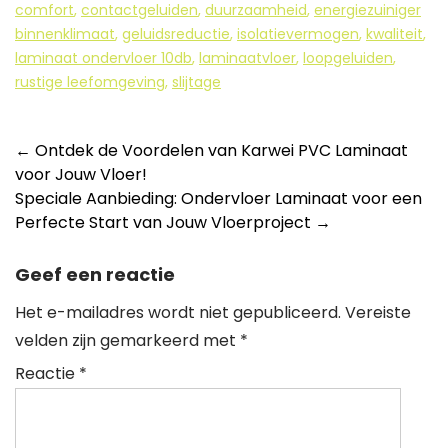
comfort
,
contactgeluiden
,
duurzaamheid
,
energiezuiniger
binnenklimaat
,
geluidsreductie
,
isolatievermogen
,
kwaliteit
,
laminaat ondervloer 10db
,
laminaatvloer
,
loopgeluiden
,
rustige leefomgeving
,
slijtage
Berichtnavigatie
←
Ontdek de Voordelen van Karwei PVC Laminaat
voor Jouw Vloer!
Speciale Aanbieding: Ondervloer Laminaat voor een
Perfecte Start van Jouw Vloerproject
→
Geef een reactie
Het e-mailadres wordt niet gepubliceerd.
Vereiste
velden zijn gemarkeerd met
*
Reactie
*