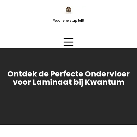
Naar
de
inhoud
Waar elke stap telt!
springen
Ontdek de Perfecte Ondervloer
voor Laminaat bij Kwantum