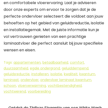
en comfortabele vloerervaring. Laat je adviseren
door onze experts om ervoor te zorgen dat je de
perfecte ondervloer selecteert die voldoet aan jouw
behoeften op het gebied van geluidsreductie, isolatie
en installatiegemak. Met de juiste informatie kun je
vol vertrouwen genieten van een prachtige
laminaatvloer die perfect aansluit bij jouw specifieke
wensen en eisen.
Tags:
appartementen
,
betaalbaarheid
,
comfort
,
duurzaamheid
,
egale ondergrond
,
geluiddempend
,
geluidsreductie
,
installeren
,
isolatie
,
kwaliteit
,
kwantum
,
laminaat
,
ondervloer
,
ondervloer laminaat kwantum
,
schoon
,
vloerverwarming
,
vochtbestendigheid
,
vochtwerend
,
voorbereiding
←
Ontdek de Tijdloze Elegantie van een White Wash