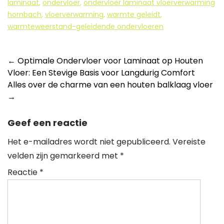
laminaat
,
ondervloer
,
ondervloer laminaat vloerverwarming
hornbach
,
vloerverwarming
,
warmte geleidt
,
warmteweerstand-geleidende ondervloeren
Berichtnavigatie
←
Optimale Ondervloer voor Laminaat op Houten
Vloer: Een Stevige Basis voor Langdurig Comfort
Alles over de charme van een houten balklaag vloer
→
Geef een reactie
Het e-mailadres wordt niet gepubliceerd.
Vereiste
velden zijn gemarkeerd met
*
Reactie
*