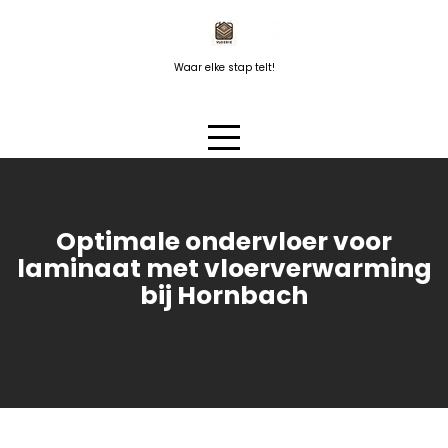
Naar
de
inhoud
Waar elke stap telt!
springen
Optimale ondervloer voor
laminaat met vloerverwarming
bij Hornbach