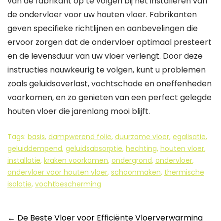
van de fabrikant op te volgen bij het installeren van
de ondervloer voor uw houten vloer. Fabrikanten
geven specifieke richtlijnen en aanbevelingen die
ervoor zorgen dat de ondervloer optimaal presteert
en de levensduur van uw vloer verlengt. Door deze
instructies nauwkeurig te volgen, kunt u problemen
zoals geluidsoverlast, vochtschade en oneffenheden
voorkomen, en zo genieten van een perfect gelegde
houten vloer die jarenlang mooi blijft.
Tags:
basis
,
dampwerend folie
,
duurzame vloer
,
egalisatie
,
geluiddempend
,
geluidsabsorptie
,
hechting
,
houten vloer
,
installatie
,
kraken voorkomen
,
ondergrond
,
ondervloer
,
ondervloer voor houten vloer
,
schoonmaken
,
thermische
isolatie
,
vochtbescherming
Berichtnavigatie
←
De Beste Vloer voor Efficiënte Vloerverwarming