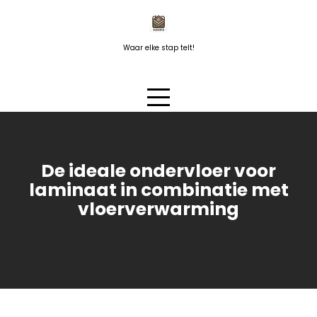
Naar
de
inhoud
Waar elke stap telt!
springen
De ideale ondervloer voor
laminaat in combinatie met
vloerverwarming