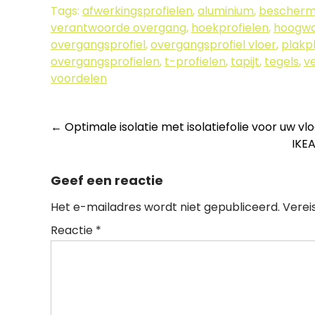
Tags:
afwerkingsprofielen
,
aluminium
,
bescherm
verantwoorde overgang
,
hoekprofielen
,
hoogwa
overgangsprofiel
,
overgangsprofiel vloer
,
plakp
overgangsprofielen
,
t-profielen
,
tapijt
,
tegels
,
ve
voordelen
Berichtnavigatie
←
Optimale isolatie met isolatiefolie voor uw vl
IKEA
Geef een reactie
Het e-mailadres wordt niet gepubliceerd.
Verei
Reactie
*