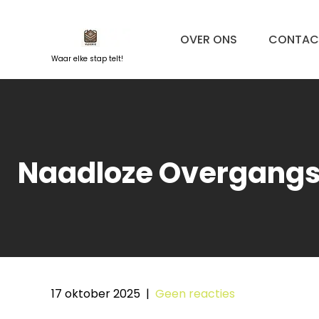
Naar
de
OVER ONS
CONTAC
inhoud
springen
Waar elke stap telt!
Naadloze Overgangsp
17 oktober 2025
|
Geen reacties