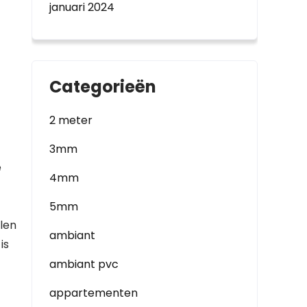
januari 2024
Categorieën
2 meter
3mm
e
4mm
5mm
len
ambiant
is
ambiant pvc
appartementen