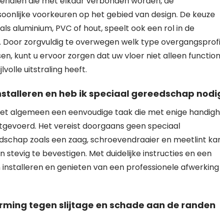
terialen die met elkaar verbonden worden, de
soonlijke voorkeuren op het gebied van design. De keuze
ls aluminium, PVC of hout, speelt ook een rol in de
. Door zorgvuldig te overwegen welk type overgangsprofi
sen, kunt u ervoor zorgen dat uw vloer niet alleen functio
olle uitstraling heeft.
nstalleren en heb ik speciaal gereedschap nodi
 het algemeen een eenvoudige taak die met enige handigh
gevoerd. Het vereist doorgaans geen speciaal
dschap zoals een zaag, schroevendraaier en meetlint ka
 stevig te bevestigen. Met duidelijke instructies en een
 installeren en genieten van een professionele afwerking
rming tegen slijtage en schade aan de randen