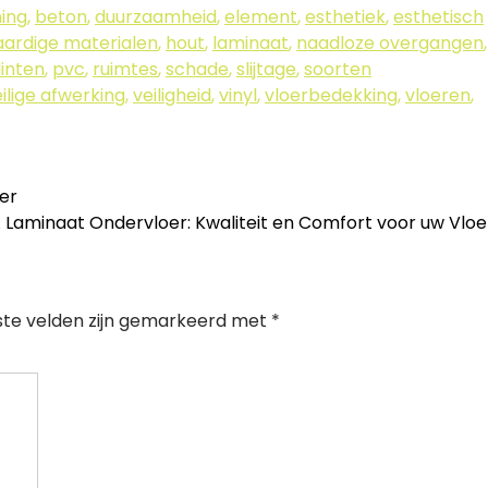
ing
,
beton
,
duurzaamheid
,
element
,
esthetiek
,
esthetisch
ardige materialen
,
hout
,
laminaat
,
naadloze overgangen
,
linten
,
pvc
,
ruimtes
,
schade
,
slijtage
,
soorten
ilige afwerking
,
veiligheid
,
vinyl
,
vloerbedekking
,
vloeren
,
oer
 Laminaat Ondervloer: Kwaliteit en Comfort voor uw Vlo
ste velden zijn gemarkeerd met
*