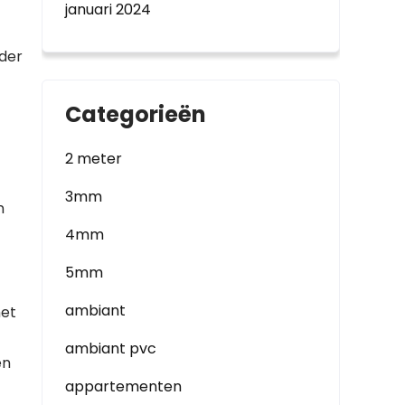
januari 2024
rder
Categorieën
2 meter
3mm
n
4mm
5mm
ambiant
het
ambiant pvc
en
appartementen