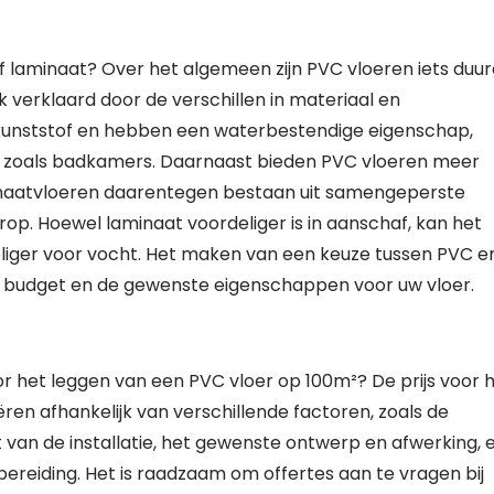
of laminaat? Over het algemeen zijn PVC vloeren iets duu
k verklaard door de verschillen in materiaal en
kunststof en hebben een waterbestendige eigenschap,
es zoals badkamers. Daarnaast bieden PVC vloeren meer
minaatvloeren daarentegen bestaan uit samengeperste
op. Hoewel laminaat voordeliger is in aanschaf, kan het
eliger voor vocht. Het maken van een keuze tussen PVC e
, budget en de gewenste eigenschappen voor uw vloer.
oor het leggen van een PVC vloer op 100m²? De prijs voor 
ren afhankelijk van verschillende factoren, zoals de
t van de installatie, het gewenste ontwerp en afwerking, 
ereiding. Het is raadzaam om offertes aan te vragen bij