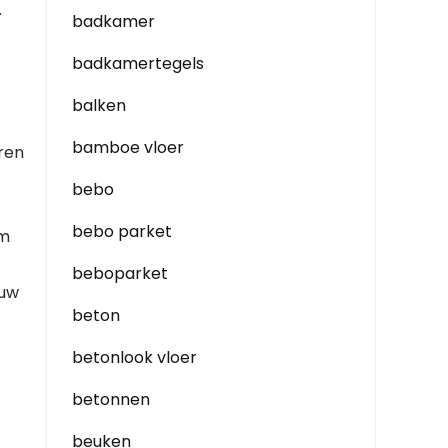
.
badkamer
badkamertegels
balken
bamboe vloer
ëren
bebo
bebo parket
om
beboparket
 uw
beton
betonlook vloer
betonnen
beuken