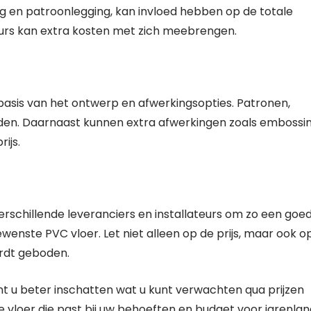
ing en patroonlegging, kan invloed hebben op de totale
teurs kan extra kosten met zich meebrengen.
 basis van het ontwerp en afwerkingsopties. Patronen,
eden. Daarnaast kunnen extra afwerkingen zoals embossi
ijs.
 verschillende leveranciers en installateurs om zo een goe
wenste PVC vloer. Let niet alleen op de prijs, maar ook o
ordt geboden.
t u beter inschatten wat u kunt verwachten qua prijzen
ve vloer die past bij uw behoeften en budget voor jarenla