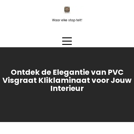
Naar
de
inhoud
Waar elke stap telt!
springen
Ontdek de Elegantie van PVC
Visgraat Kliklaminaat voor Jouw
Interieur