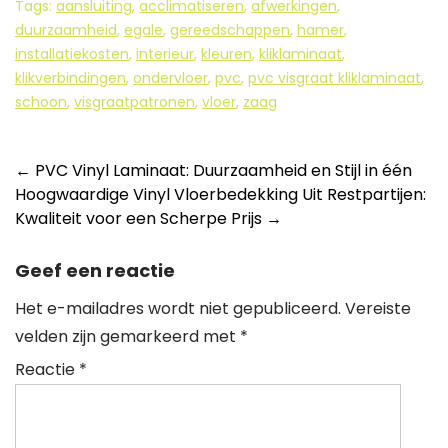
Tags:
aansluiting
,
acclimatiseren
,
afwerkingen
,
duurzaamheid
,
egale
,
gereedschappen
,
hamer
,
installatiekosten
,
interieur
,
kleuren
,
kliklaminaat
,
klikverbindingen
,
ondervloer
,
pvc
,
pvc visgraat kliklaminaat
,
schoon
,
visgraatpatronen
,
vloer
,
zaag
Berichtnavigatie
←
PVC Vinyl Laminaat: Duurzaamheid en Stijl in één
Hoogwaardige Vinyl Vloerbedekking Uit Restpartijen:
Kwaliteit voor een Scherpe Prijs
→
Geef een reactie
Het e-mailadres wordt niet gepubliceerd.
Vereiste
velden zijn gemarkeerd met
*
Reactie
*