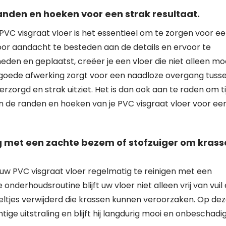
anden en hoeken voor een strak resultaat.
 PVC visgraat vloer is het essentieel om te zorgen voor e
or aandacht te besteden aan de details en ervoor te
en en geplaatst, creëer je een vloer die niet alleen mo
n goede afwerking zorgt voor een naadloze overgang tuss
zorgd en strak uitziet. Het is dan ook aan te raden om ti
n de randen en hoeken van je PVC visgraat vloer voor ee
ig met een zachte bezem of stofzuiger om kras
uw PVC visgraat vloer regelmatig te reinigen met een
nderhoudsroutine blijft uw vloer niet alleen vrij van vuil
ltjes verwijderd die krassen kunnen veroorzaken. Op de
ige uitstraling en blijft hij langdurig mooi en onbeschadig