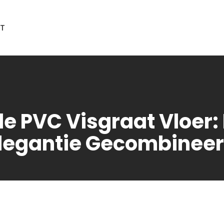
T
lle PVC Visgraat Vloe
legantie Gecombinee