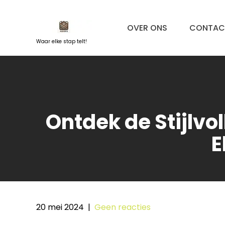
Naar
de
OVER ONS
CONTAC
inhoud
springen
Waar elke stap telt!
Ontdek de Stijlvo
E
20 mei 2024
|
Geen reacties