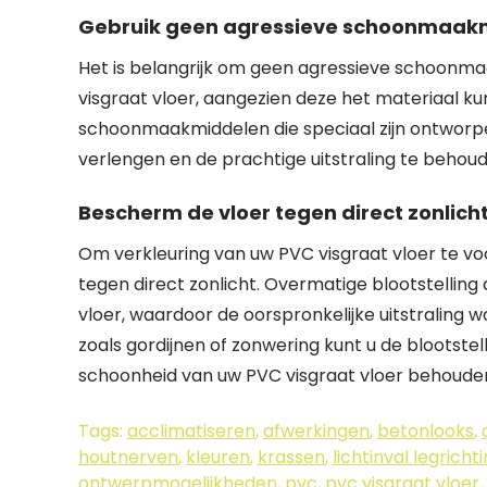
Gebruik geen agressieve schoonmaakm
Het is belangrijk om geen agressieve schoonma
visgraat vloer, aangezien deze het materiaal ku
schoonmaakmiddelen die speciaal zijn ontworp
verlengen en de prachtige uitstraling te behoud
Bescherm de vloer tegen direct zonlich
Om verkleuring van uw PVC visgraat vloer te vo
tegen direct zonlicht. Overmatige blootstelling 
vloer, waardoor de oorspronkelijke uitstraling
zoals gordijnen of zonwering kunt u de blootste
schoonheid van uw PVC visgraat vloer behoude
Tags:
acclimatiseren
,
afwerkingen
,
betonlooks
,
houtnerven
,
kleuren
,
krassen
,
lichtinval legricht
ontwerpmogelijkheden
,
pvc
,
pvc visgraat vloer
,