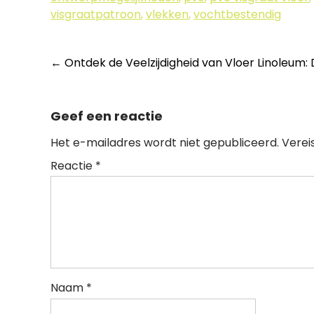
visgraatpatroon
,
vlekken
,
vochtbestendig
Berichtnavigatie
←
Ontdek de Veelzijdigheid van Vloer Linoleum: 
Geef een reactie
Het e-mailadres wordt niet gepubliceerd.
Verei
Reactie
*
Naam
*