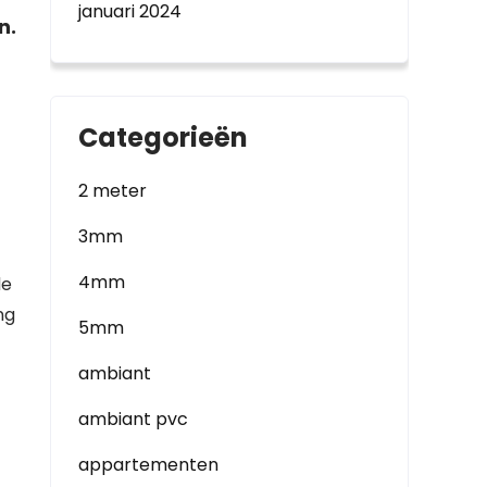
januari 2024
n.
Categorieën
2 meter
3mm
4mm
de
ng
5mm
ambiant
ambiant pvc
appartementen