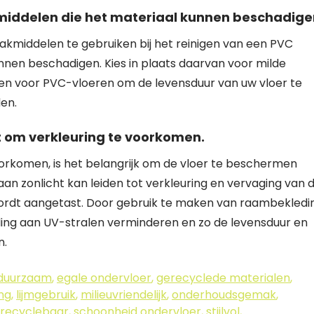
iddelen die het materiaal kunnen beschadige
akmiddelen te gebruiken bij het reinigen van een PVC
nnen beschadigen. Kies in plaats daarvan voor milde
en voor PVC-vloeren om de levensduur van uw vloer te
en.
t om verkleuring te voorkomen.
orkomen, is het belangrijk om de vloer te beschermen
aan zonlicht kan leiden tot verkleuring en vervaging van 
 wordt aangetast. Door gebruik te maken van raambekledi
lling aan UV-stralen verminderen en zo de levensduur en
n.
duurzaam
,
egale ondervloer
,
gerecyclede materialen
,
ing
,
lijmgebruik
,
milieuvriendelijk
,
onderhoudsgemak
,
recyclebaar
,
schoonheid ondervloer
,
stijlvol
,