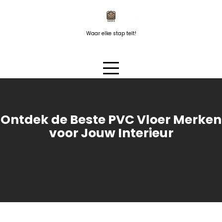
Naar
de
inhoud
Waar elke stap telt!
springen
Ontdek de Beste PVC Vloer Merken
voor Jouw Interieur