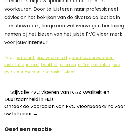
aansluiten bij jouw specifieke behoeften en
voorkeuren. Door te luisteren naar professioneel
advies en het bekijken van de diverse collecties in
een showroom, kun je een weloverwogen beslissing
nemen bij het kiezen van het juiste PVC vloer merk
voor jouw interieur.
Tags:
ambiant
,
duurzaamheid
,
garantievoorwaarden
,
installatiegemak
,
kwaliteit
,
merken
,
mflor
,
moduleo
,
pvc
,
pvc vloer merken
,
recensies
,
vloer
Berichtnavigatie
←
Stijlvolle PVC vloeren van IKEA: Kwaliteit en
Duurzaamheid in Huis
Ontdek de Voordelen van PVC Vloerbedekking voor
uw Interieur
→
Geef een reactie