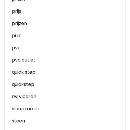
prijs
prijzen
puin
pvc
pvc outlet
quick step
quickstep
rw vloeren
slaapkamer
steen