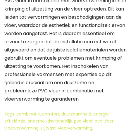
PVC vloer in combinatie met vloerverwarming kan er
krimping of uitzetting van de vloer optreden. Dit kan
leiden tot vervormingen en beschadigingen aan de
vloer, waardoor de esthetiek en functionaliteit ervan
worden aangetast. Het is daarom essentieel om
ervoor te zorgen dat de installatie correct wordt
uitgevoerd en dat de juiste isolatiematerialen worden
gebruikt om eventuele problemen met krimping of
uitzetting te voorkomen. Het inschakelen van
professionele vakmensen met expertise op dit
gebied is cruciaal om een duurzame en
probleemloze PVC vloer in combinatie met
vloerverwarming te garanderen.
Tags:
combinatie
,
comfort
,
duurzaamheid
,
energie-
efficiëntie
,
onderhoudsvriendelijk
,
pvc vloer
,
pvc vloer
vloerverwarming
,
slijtvast
,
vloerverwarming
,