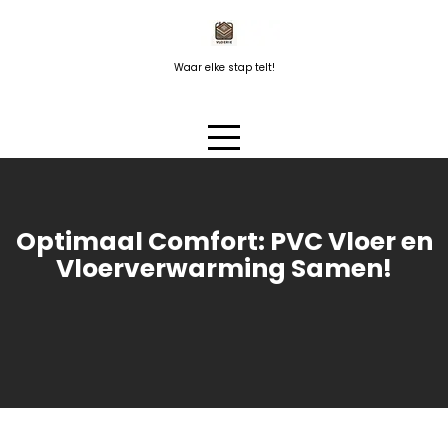
Naar
de
inhoud
Waar elke stap telt!
springen
Optimaal Comfort: PVC Vloer en
Vloerverwarming Samen!