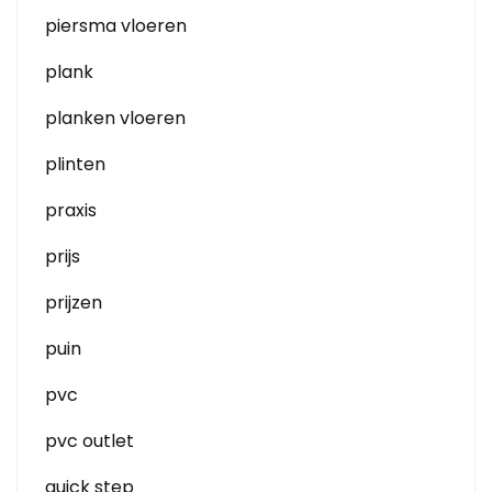
piersma vloeren
plank
planken vloeren
plinten
praxis
prijs
prijzen
puin
pvc
pvc outlet
quick step