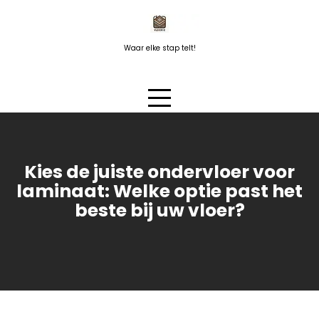
Naar
de
inhoud
Waar elke stap telt!
springen
Kies de juiste ondervloer voor
laminaat: Welke optie past het
beste bij uw vloer?