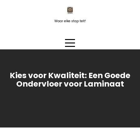
Naar
de
inhoud
Waar elke stap telt!
springen
Kies voor Kwaliteit: Een Goede
Ondervloer voor Laminaat