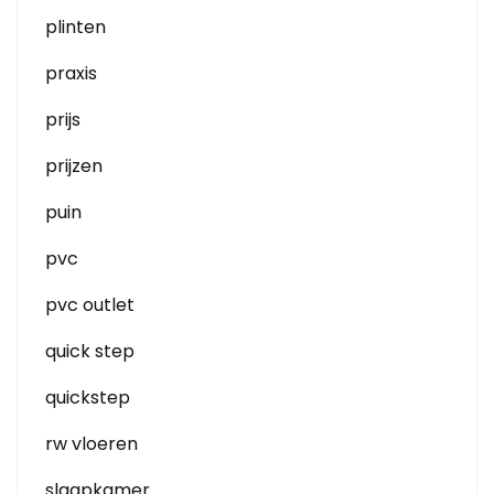
plinten
praxis
prijs
prijzen
puin
pvc
pvc outlet
quick step
quickstep
rw vloeren
slaapkamer