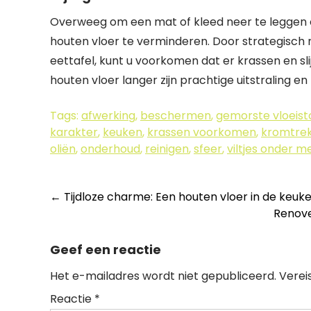
Overweeg om een mat of kleed neer te leggen o
houten vloer te verminderen. Door strategisch 
eettafel, kunt u voorkomen dat er krassen en sl
houten vloer langer zijn prachtige uitstraling en 
Tags:
afwerking
,
beschermen
,
gemorste vloeist
karakter
,
keuken
,
krassen voorkomen
,
kromtre
oliën
,
onderhoud
,
reinigen
,
sfeer
,
viltjes onder m
Berichtnavigatie
←
Tijdloze charme: Een houten vloer in de keuk
Renove
Geef een reactie
Het e-mailadres wordt niet gepubliceerd.
Verei
Reactie
*