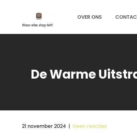
Naar
de
OVER ONS
CONTAC
inhoud
springen
Waar elke stap telt!
De Warme Uitstra
21 november 2024
|
Geen reacties