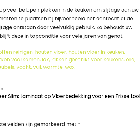
p veel belopen plekken in de keuken om slijtage aan uw
matten te plaatsen bij bijvoorbeeld het aanrecht of de
ijtage ontstaan door veelvuldig gebruik. Zo behoudt uw
blijft deze in topconditie voor vele jaren van genot.
offen reinigen
,
houten vloer
,
houten vloer in keuken
,
kken voorkomen
,
lak
,
lakken geschikt voor keukens
,
olie
,
eubels
,
vocht
,
vuil
,
warmte
,
wax
en
er Slim: Laminaat op Vloerbedekking voor een Frisse Lo
ste velden zijn gemarkeerd met
*