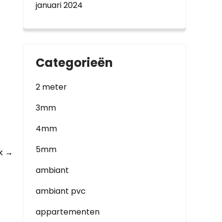
januari 2024
Categorieën
2 meter
3mm
4mm
5mm
ok
→
ambiant
ambiant pvc
appartementen